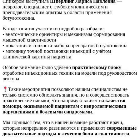
Спикером выступила
Шперлинг Лариса Павловна
—
невролог, специалист с глубоким клиническим и
преподавательским опытом в области применения
ботулотоксина.
В ходе занятия участники подробно разобрали:
▪ анатомические ориентиры и механизмы формирования
мышечной спастичности
▪ показания и тонкости выбора препаратов ботулотоксина
▪ методику точной постановки инъекций с учётом
клинической картины пациента
Особое внимание было уделено
практическому блоку
—
отработке инъекционных техник на модели под руководством
лектора.
Такие мероприятия позволяют нашим специалистам не
только системно обновлять знания, но и совершенствовать
практические навыки, что напрямую влияет на
качество
помощи, оказываемой пациентам с неврологическими
нарушениями и болевыми синдромами
.
Мы гордимся тем, что в нашей команде работают врачи,
которые непрерывно развиваются и применяют
современные
доказательные подходы к лечению боли и спастичности
.